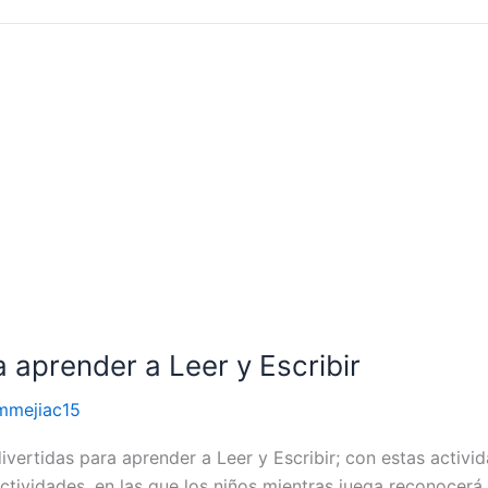
a aprender a Leer y Escribir
mmejiac15
ivertidas para aprender a Leer y Escribir; con estas activi
ctividades, en las que los niños mientras juega reconocerá