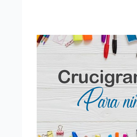
Crucigramas
para
niños