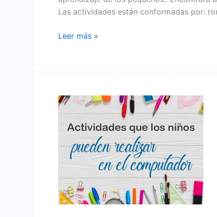
Las actividades están conformadas por: ro
Leer más »
Actividades
que
los
niños
pueden
realizar
en
computador