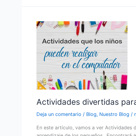
Actividades
divertidas
para
aprender
a
Leer
y
Escribir
Actividades divertidas par
Deja un comentario
/
Blog
,
Nuestro Blog
/
En este artículo, vamos a ver Actividades d
aprendizaje de los pequeños.. Encontrará a