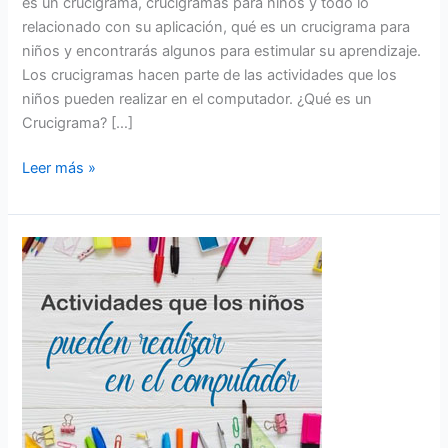
es un crucigrama, crucigramas para niños y todo lo
relacionado con su aplicación, qué es un crucigrama para
niños y encontrarás algunos para estimular su aprendizaje.
Los crucigramas hacen parte de las actividades que los
niños pueden realizar en el computador. ¿Qué es un
Crucigrama? […]
Leer más »
Actividades
divertidas
para
aprender
a
Leer
y
Escribir