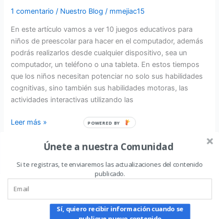
1 comentario
/
Nuestro Blog
/
mmejiac15
En este artículo vamos a ver 10 juegos educativos para
niños de preescolar para hacer en el computador, además
podrás realizarlos desde cualquier dispositivo, sea un
computador, un teléfono o una tableta. En estos tiempos
que los niños necesitan potenciar no solo sus habilidades
cognitivas, sino también sus habilidades motoras, las
actividades interactivas utilizando las
Leer más »
POWERED BY
Únete a nuestra Comunidad
Si te registras, te enviaremos las actualizaciones del contenido
publicado.
Todos los derechos © 2026 Portal de Actividades en Línea Gratis
para Maestros y Padres | Funciona gracias a
Tema Astra para
Sí, quiero recibir información cuando se
WordPress
publique nuevo contenido