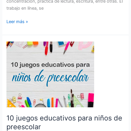
concentración, práctica de lectura, escritura, entre otras. El
trabajo en línea, se
Leer más »
10
juegos
educativos
para
niños
de
preescolar
10 juegos educativos para niños de
preescolar